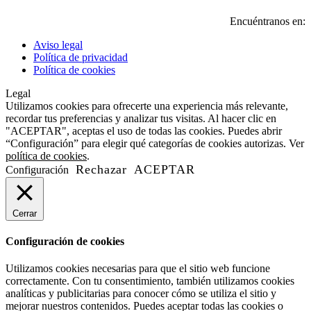
Encuéntranos en:
Y
I
Aviso legal
p
p
Política de privacidad
o
o
Política de cookies
i
i
Legal
n
n
Utilizamos cookies para ofrecerte una experiencia más relevante,
w
w
recordar tus preferencias y analizar tus visitas. Al hacer clic en
"ACEPTAR", aceptas el uso de todas las cookies. Puedes abrir
“Configuración” para elegir qué categorías de cookies autorizas. Ver
política de cookies
.
Rechazar
ACEPTAR
Configuración
Cerrar
Configuración de cookies
Utilizamos cookies necesarias para que el sitio web funcione
correctamente. Con tu consentimiento, también utilizamos cookies
analíticas y publicitarias para conocer cómo se utiliza el sitio y
mejorar nuestros contenidos. Puedes aceptar todas las cookies o