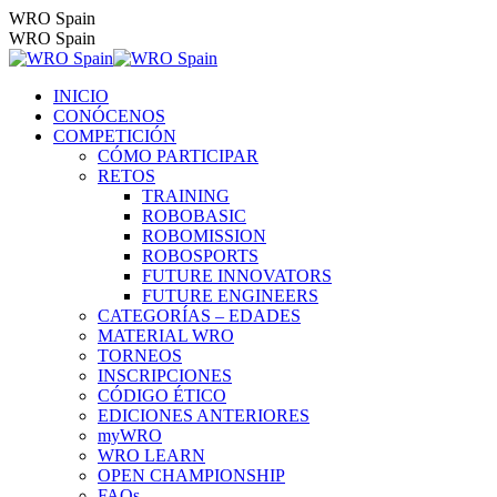
Saltar
WRO Spain
al
WRO Spain
contenido
INICIO
CONÓCENOS
COMPETICIÓN
CÓMO PARTICIPAR
RETOS
TRAINING
ROBOBASIC
ROBOMISSION
ROBOSPORTS
FUTURE INNOVATORS
FUTURE ENGINEERS
CATEGORÍAS – EDADES
MATERIAL WRO
TORNEOS
INSCRIPCIONES
CÓDIGO ÉTICO
EDICIONES ANTERIORES
myWRO
WRO LEARN
OPEN CHAMPIONSHIP
FAQs