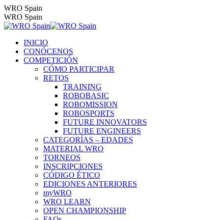
Saltar
WRO Spain
al
WRO Spain
contenido
INICIO
CONÓCENOS
COMPETICIÓN
CÓMO PARTICIPAR
RETOS
TRAINING
ROBOBASIC
ROBOMISSION
ROBOSPORTS
FUTURE INNOVATORS
FUTURE ENGINEERS
CATEGORÍAS – EDADES
MATERIAL WRO
TORNEOS
INSCRIPCIONES
CÓDIGO ÉTICO
EDICIONES ANTERIORES
myWRO
WRO LEARN
OPEN CHAMPIONSHIP
FAQs