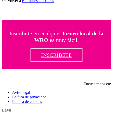
<< Volver a
Ediciones anteriores
Inscribirte en cualquier
torneo local de la
WRO
es muy fácil:
INSCRÍBETE
Encuéntranos en:
Y
I
Aviso legal
p
p
Política de privacidad
o
o
Política de cookies
i
i
Legal
n
n